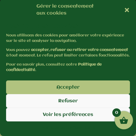
Gérer le consentement
aux cookies
Gestion des cookies
Nous utilisons des cookies pour améliorer votre expérience
sur le site et analyser la navigation.
Vous pouvez
accepter, refuser ou retirer votre consentement
à tout moment. Le refus peut limiter certaines fonctionnalités.
Pour en savoir plus, consultez notre
Politique de
confidentialité
.
Accepter
Refuser
0
Voir les préférences
Politique de confidentialité