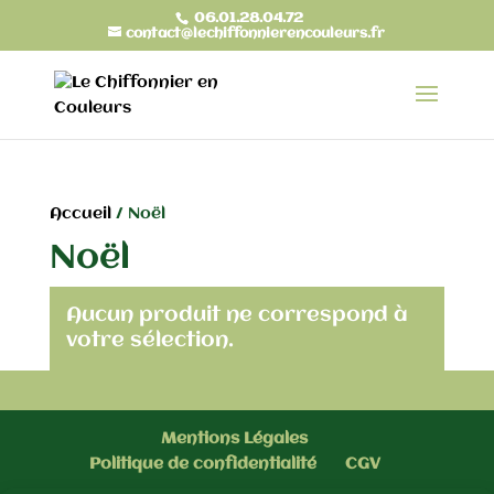
06.01.28.04.72
contact@lechiffonnierencouleurs.fr
Accueil
/ Noël
Noël
Aucun produit ne correspond à
votre sélection.
Mentions Légales
Politique de confidentialité
CGV