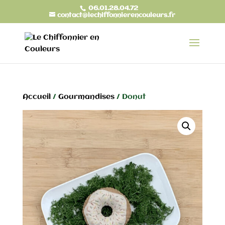
06.01.28.04.72
contact@lechiffonnierencouleurs.fr
Accueil
/
Gourmandises
/ Donut