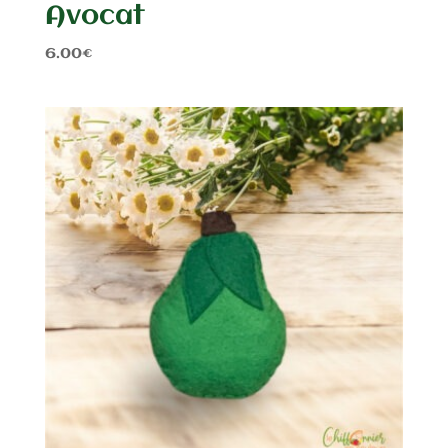
Avocat
6.00
€