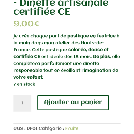
– Dînette artisanale
certifiée CE
9.00
€
Je crée chaque part de
pastèque en feutrine
à
la main dans mon atelier des Hauts-de-
France. Cette pastèque
colorée, douce et
certifiée CE
est idéale dès 18 mois.
De plus
, elle
complètera parfaitement une dînette
responsable tout en éveillant l’imagination de
votre
enfant.
7 en stock
quantité
Ajouter au panier
de
Pastèque
en
feutrine
UGS :
DF01
Catégorie :
Fruits
–