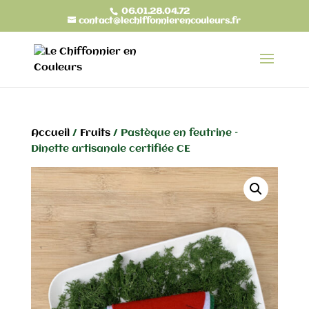
06.01.28.04.72
contact@lechiffonnierencouleurs.fr
Accueil
/
Fruits
/ Pastèque en feutrine –
Dînette artisanale certifiée CE