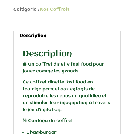
Fast
Catégorie :
Nos Coffrets
Food
en
feutrine
Description
Description
🍔 Un coffret dînette fast food pour
jouer comme les grands
Ce coffret dînette fast food en
feutrine permet aux enfants de
reproduire les repas du quotidien et
de stimuler leur imagination à travers
le jeu d’imitation.
🧸 Contenu du coffret
1 hamburger