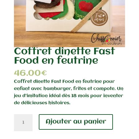
Coffret dînette Fast
Food en feutrine
46.00
€
Coffret dînette Fast Food en feutrine pour
enfant avec hamburger, frites et compote. Un
jeu d’imitation idéal dès 18 mois pour inventer
de délicieuses histoires.
quantité
Ajouter au panier
de
Coffret
dînette