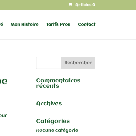
Articles 0
té
Mon Histoire
Tarifs Pros
Contact
ne
Commentaires
récents
Archives
pour
Catégories
Aucune catégorie