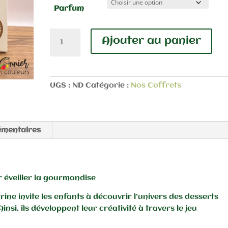
Parfum
quantité
Ajouter au panier
de
Coffret
dînette
Pâtisseries
UGS :
ND
Catégorie :
Nos Coffrets
en
feutrine
émentaires
r éveiller la gourmandise
rine invite les enfants à découvrir l’univers des desserts
nsi, ils développent leur créativité à travers le jeu